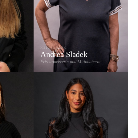
HEIDELBERG
Andrea Sladek
tin
Friseurmeisterin und Mitinhaberin
& Strähnen
Damenschnitt
Farbe & Coloration