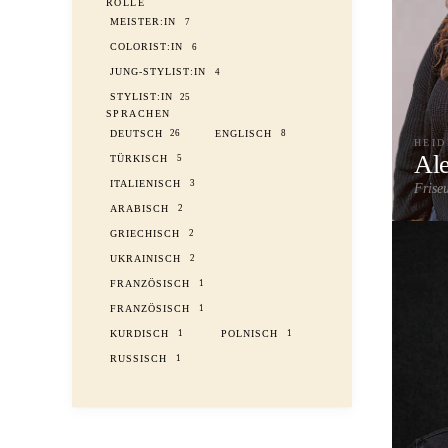
ROLLE
MEISTER:IN
7
COLORIST:IN
6
JUNG-STYLIST:IN
4
STYLIST:IN
25
SPRACHEN
DEUTSCH
ENGLISCH
26
8
HEI
Ale
TÜRKISCH
5
ITALIENISCH
3
Frise
ARABISCH
2
Bala
GRIECHISCH
2
UKRAINISCH
2
FRANZÖSISCH
1
FRANZÖSISCH
1
KURDISCH
POLNISCH
1
1
RUSSISCH
1