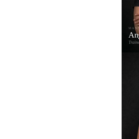
MAN
An
Train