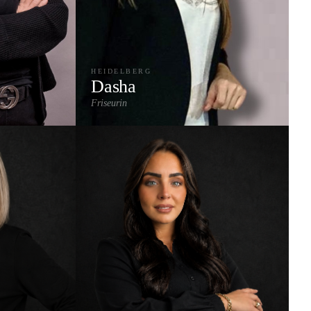
HEIDELBERG
Dasha
Friseurin
on