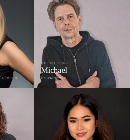
HEIDELBERG
Michael
Coloristin
Friseurmeister
e
Extensions
Farbe & Coloration
Damenschnitt
Herrenschnitt