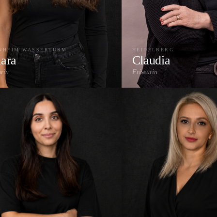
NHEIM WASSERTURM
HEIDELBERG
iara
Claudia
urin
Friseurin
Damenschnitt
Farbe & Colorati
Herrenschnitt