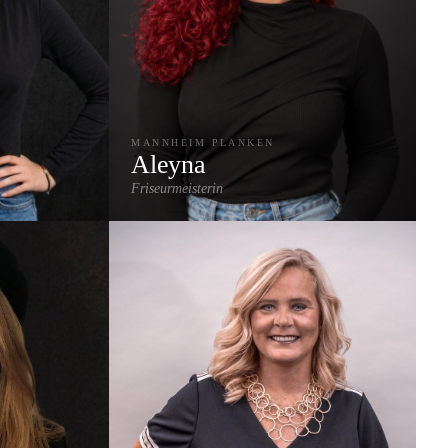
MANNHEIM PLANKEN
Aleyna
Friseurmeisterin
Balayage
Highlights & Strähnen