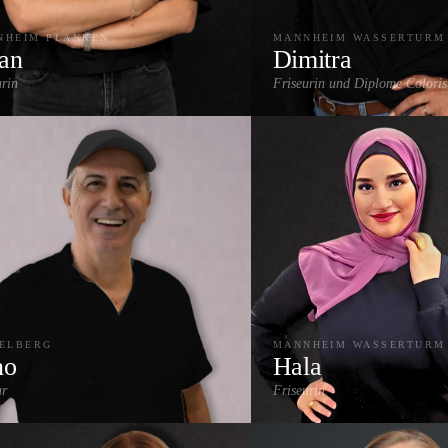
NHEIM PLANKEN
MANNHEIM WASSERTURM
an
Dimitra
urin
Friseurin und Diplome Coloris
lights & Strähnen
Balayage
Extensions
Damenschnitt
Highlights & Str
Föhn-Styling
DELBERG
MANNHEIM WASSERTURM
no
Hala
ur
Friseurin
nschnitt
Damenschnitt
Balayage
Highlights & Strähne
e & Coloration
Farbe & Coloration