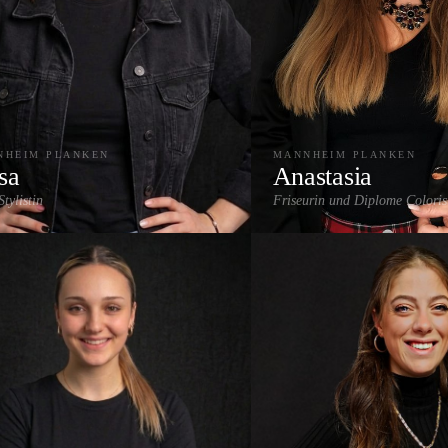
NHEIM PLANKEN
MANNHEIM PLANKEN
sa
Anastasia
tylistin
Friseurin und Diplome Coloris
Farbe & Coloration
Highlights 
Balayage