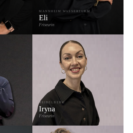
MANNHEIM WASSERTURM
Eli
tin
Friseurin
ähnen
Highlights & Strähnen
Damenschnitt
Balayage
HEIDELBERG
Iryna
Friseurin
n
Damenschnitt
Föhn-Styling
Highlights & Strähnen