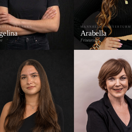
NHEIM PLANKEN
MANNHEIM WASSERTURM
gelina
Arabella
ee
Friseurin
Highlights & Strähnen
Farbe & 
Extensions