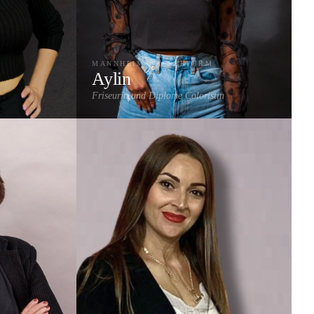
MANNHEIM WASSERTURM
Aylin
Friseurin und Diplome Coloristin
Coloration
Highlights & Strähnen
Balayage
Extensions