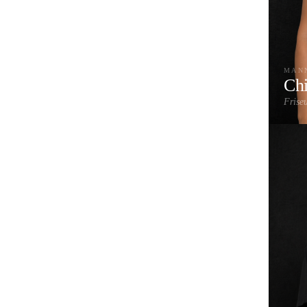
MAN
Ch
Frise