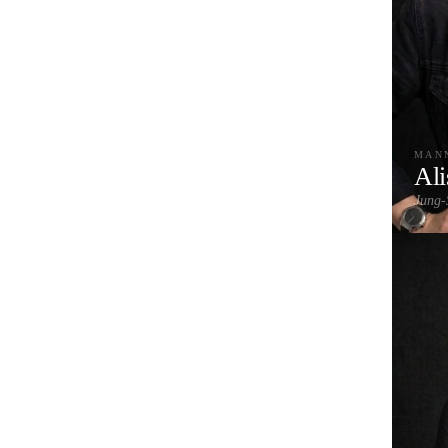
MAN
Ali
Jung-S