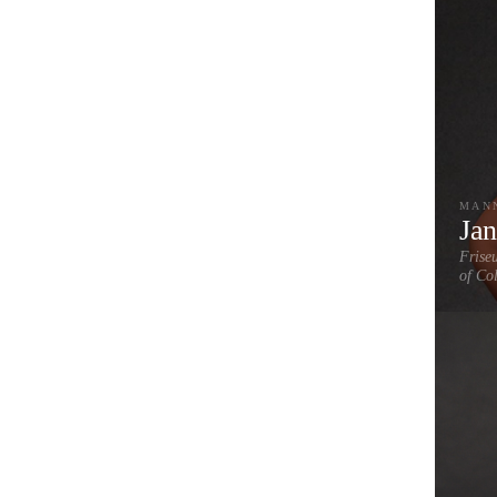
MAN
Ja
Frise
of Co
High
Dame