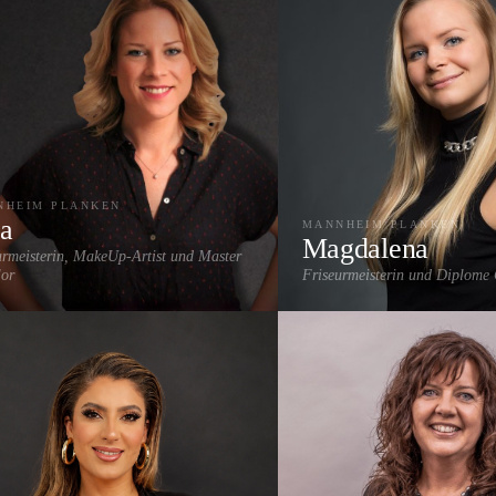
NHEIM PLANKEN
na
MANNHEIM PLANKEN
Magdalena
urmeisterin, MakeUp-Artist und Master
lor
Friseurmeisterin und Diplome 
lights & Strähnen
Balayage
Highlights & Strähnen
Balayag
nschnitt