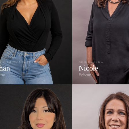
NHEIM WASSERTURM
HEIDELBERG
han
Nicole
urin
Friseurin
Damenschnitt
Herrenschnitt