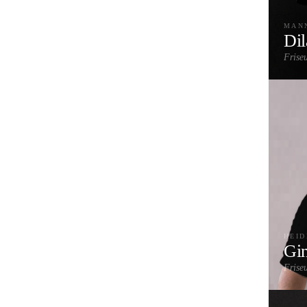
MAN
Dil
Frise
High
HEI
Gi
Frise
Herre
Farb