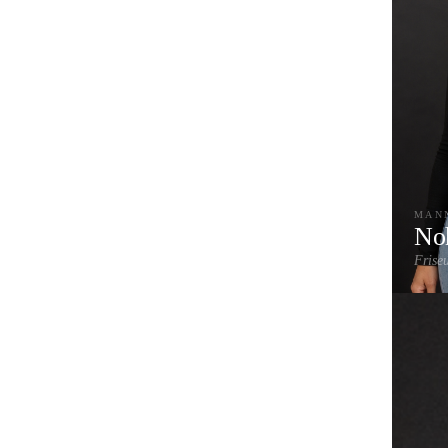
MAN
No
Frise