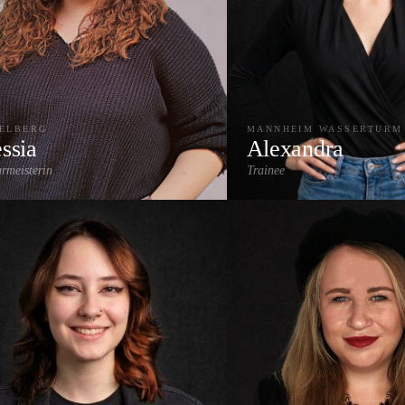
DELBERG
MANNHEIM WASSERTURM
ssia
Alexandra
urmeisterin
Trainee
yage
Highlights & Strähnen
Extensions