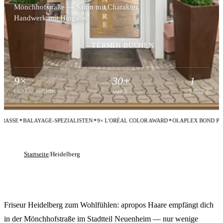
Mönchhofstraße — Salon mit Charakter,
Handwerk mit Hingabe.
TERMIN BUCHEN
9×
30+
1
L'ORÉAL AWARD
JAHRE
SALONS
BALAYAGE-SPEZIALISTEN
9× L'ORÉAL COLOR AWARD
OLAPLEX BOND PROTECTI
Startseite
Heidelberg
Friseur Heidelberg — apropos Haare
Friseur Heidelberg zum Wohlfühlen: apropos Haare empfängt dich
in der Mönchhofstraße im Stadtteil Neuenheim — nur wenige