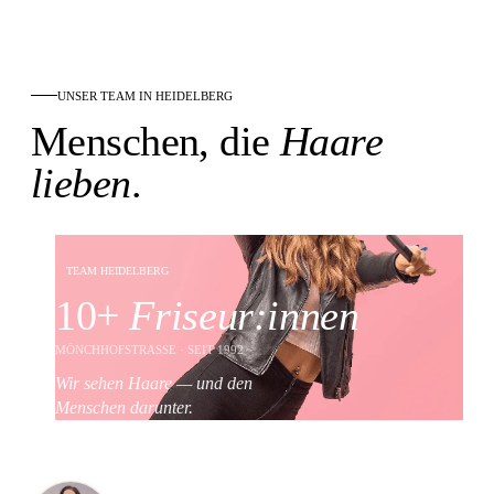
UNSER TEAM IN HEIDELBERG
Menschen, die
Haare
lieben
.
TEAM HEIDELBERG
10+
Friseur:innen
MÖNCHHOFSTRASSE · SEIT 1992
Wir sehen Haare — und den
Menschen darunter.