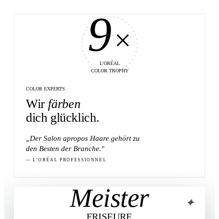
9
×
L'ORÉAL
COLOR TROPHY
COLOR EXPERTS
Wir
färben
dich glücklich.
„Der Salon apropos Haare gehört zu
den
Besten
der Branche."
— L’ORÉAL PROFESSIONNEL
Meister
✦
FRISEURE