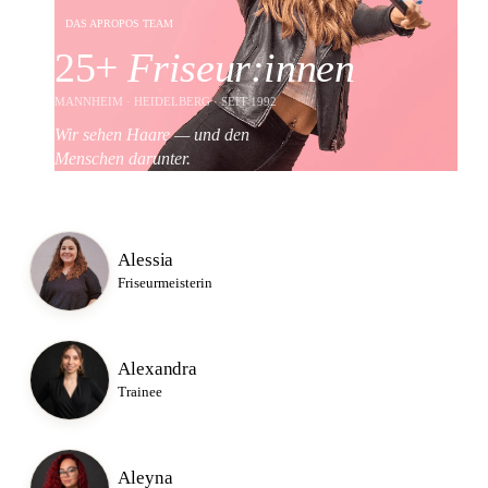
DAS APROPOS TEAM
25+
Friseur:innen
MANNHEIM · HEIDELBERG · SEIT 1992
Wir sehen Haare — und den
Menschen darunter.
Alessia
Friseurmeisterin
Alexandra
Trainee
Aleyna