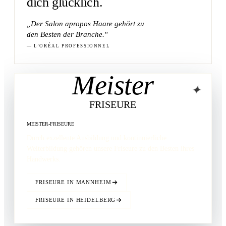
dich glücklich.
„Der Salon apropos Haare gehört zu
den
Besten
der Branche."
— L’ORÉAL PROFESSIONNEL
Meister
✦
FRISEURE
MEISTER-FRISEURE
Durch exzellente Ausbildung und kontinuierliche
Weiterbildung gehören unsere Friseure zu den
Besten
ihres
Handwerks.
FRISEURE IN MANNHEIM
FRISEURE IN HEIDELBERG