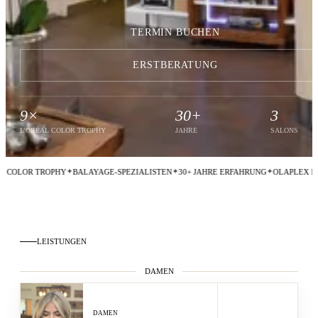
TERMIN BUCHEN
ERSTBERATUNG
9×
30+
3
L'ORÉAL COLOR TROPHY
JAHRE
SALONS
LOR TROPHY
BALAYAGE-SPEZIALISTEN
30+ JAHRE ERFAHRUNG
OLAPLEX BOND P
LEISTUNGEN
DAMEN
DAMEN