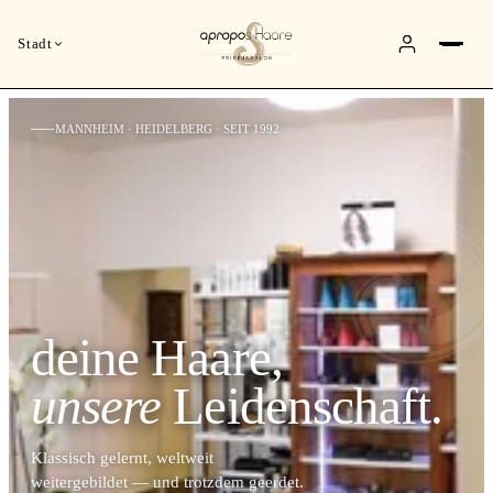
Stadt
MANNHEIM · HEIDELBERG · SEIT 1992
deine Haare,
unsere
Leidenschaft.
Klassisch gelernt, weltweit
weitergebildet — und trotzdem geerdet.