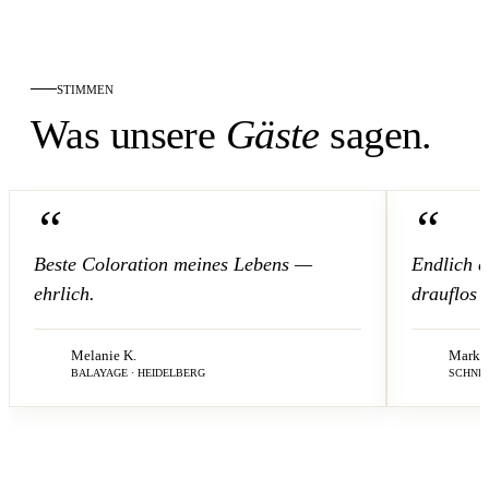
STIMMEN
Was unsere
Gäste
sagen.
“
“
Beste Coloration meines Lebens —
Endlich ei
ehrlich.
drauflos 
Melanie K.
Markus
BALAYAGE · HEIDELBERG
SCHNIT