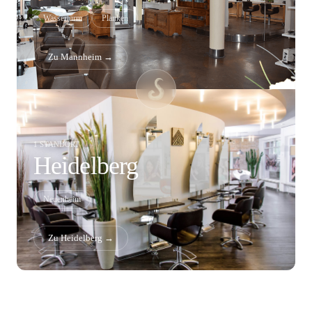
Wasserturm
Planken
Zu Mannheim →
1 STANDORT
Heidelberg
Neuenheim
Zu Heidelberg →