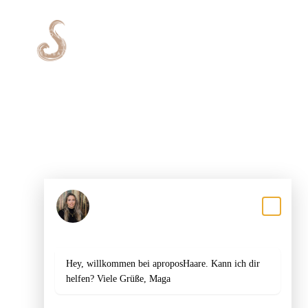
Dein Friseursalon in Mannheim und
Heidelberg - deine Haare unsere
Leidenschaft
LEISTUNGEN
Damen
Magali
Herren
Antwortet in der Regel innerhalb einer Stunde
Kinder
Gutscheine
Hey, willkommen bei aproposHaare. Kann ich dir
KARRIERE
helfen? Viele Grüße, Maga
Karriere & Jobs