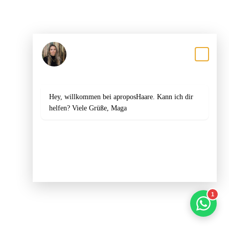
LEISTUNGEN
Damen
Herren
Magali
Antwortet in der Regel innerhalb einer Stunde
Kinder
Gutscheine
Hey, willkommen bei aproposHaare. Kann ich dir
KARRIERE
helfen? Viele Grüße, Maga
Karriere & Jobs
KONTAKT
Mannheim
WhatsApp öffnen
Heidelberg
1
© Apropos Haare GmbH · Seit 1992
Impressum
Datenschutz
Cookie-Einstellungen